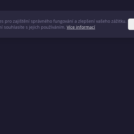
s pro zajištění správného fungování a zlepšení vašeho zážitku.
í souhlasíte s jejich používáním.
Více informací
 služby
Kontakty
 rodinných domů
+420 778 599 929
trukce domů a bytů
info@planer-vm.cz
vé práce
Dandova 2619/13, Horní Poč
193 00 Praha
ačské práce
betonové konstrukce
tavby na klíč