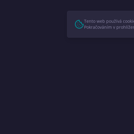
Tento web používá cookie
Pokračováním v prohlížen
Naše
Stavba
Spolehlivá stavební firma s
Rekons
dlouholetou historií a bohatými
stavařskými zkušenostmi.
Výkopo
Pokrýv
Spolehlivost
Odbornost
Železo
Kvalita
Poradenství
Dřevos