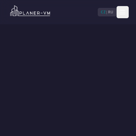
CZ
|
RU