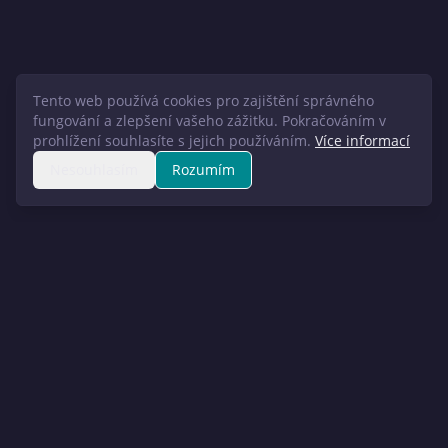
Tento web používá cookies pro zajištění správného
fungování a zlepšení vašeho zážitku. Pokračováním v
prohlížení souhlasíte s jejich používáním.
Více informací
Nesouhlasím
Rozumím
Spolehlivá stavební firma s dlouholetou historií a bohatými
stavařskými zkušenostmi.
Spolehlivost
Odbornost