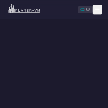
CZ
|
RU