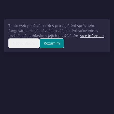
Tento web používá cookies pro zajištění správného
fungování a zlepšení vašeho zážitku. Pokračováním v
prohlížení souhlasíte s jejich používáním.
Více informací
Nesouhlasím
Rozumím
Spolehlivá stavební firma s dlouholetou historií a bohatými
stavařskými zkušenostmi.
Spolehlivost
Odbornost